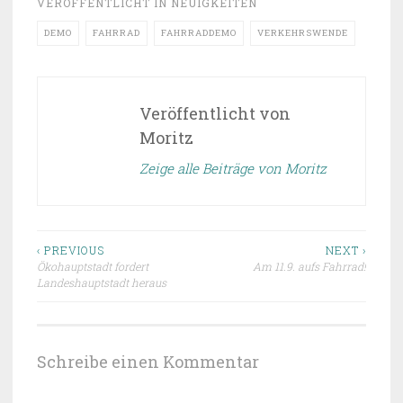
VERÖFFENTLICHT IN
NEUIGKEITEN
DEMO
FAHRRAD
FAHRRADDEMO
VERKEHRSWENDE
Veröffentlicht von
Moritz
Zeige alle Beiträge von Moritz
Beitragsnavigation
‹ PREVIOUS
NEXT ›
Ökohauptstadt fordert
Am 11.9. aufs Fahrrad!
Landeshauptstadt heraus
Schreibe einen Kommentar